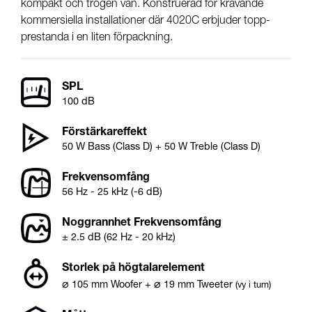
kompakt och trogen vän. Konstruerad för krävande
kommersiella installationer där 4020C erbjuder topp-
prestanda i en liten förpackning.
SPL
100 dB
Förstärkareffekt
50 W Bass (Class D) + 50 W Treble (Class D)
Frekvensomfång
56 Hz - 25 kHz (-6 dB)
Noggrannhet Frekvensomfång
± 2.5 dB (62 Hz - 20 kHz)
Storlek på högtalarelement
⌀
⌀
105
mm
Woofer
+
19
mm
Tweeter
(vy i tum)