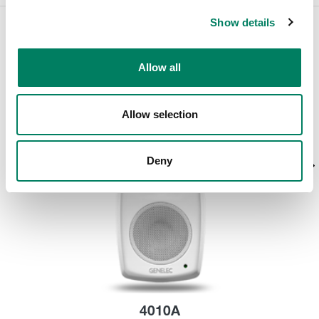
Show details
Relaterade Produkter
Allow all
Allow selection
Deny
4010A