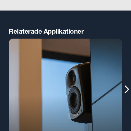
Relaterade Applikationer
H