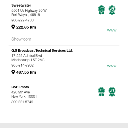
Sweetwater
5501 Us Highway 30 W
Fort Wayne, 46818
800-222-4700
222.65 km
www
Showroom
G.S Broadcast Technical Services Ltd.
17-385 Admiral Blvd
Mississauga, L5T 2M8
905-814-7902
www
487.55 km
B&H Photo
420 9th Ave
New York, 10001
800 221 5743
767.13 km
www
Genelec Certified Pre-Owned™ -