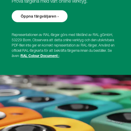
Prova färgena med vårt online verktyg.
Öppna färgväljaren ›
Representationen av RAL-färger görs med tillstånd av RAL gGmbH,
53229 Bonn. Observera att detta online verktyg och den utskrivbara
PDF-filen inte ger en korrekt representation av RAL-färger. Använd en
officiell RAL-färgkarta för att bekräfta färgerna innan du beställer. Se
även:
RAL Colour Document ›