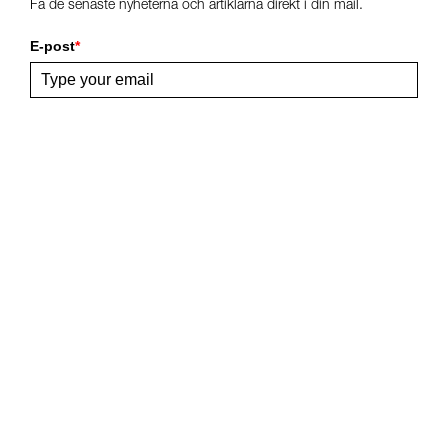
Få de senaste nyheterna och artiklarna direkt i din mail.
E-post
*
Bekräfta
Dela Denna Sida
Följ Oss