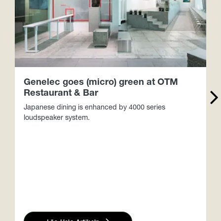
Genelec goes (micro) green at OTM
Restaurant & Bar
Japanese dining is enhanced by 4000 series
G
loudspeaker system.
f