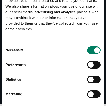
provide social media features and to analyse our traffic.
4020C - Simulation File (CLF)
We also share information about your use of our site with
4020C - Simulation File (GLL)
our social media, advertising and analytics partners who
4020 BIM Object (dwg)
may combine it with other information that you’ve
4020 BIM Object (dxf)
provided to them or that they’ve collected from your use
4020 BIM Object (ifc)
of their services.
4020 BIM Object (pcp)
4020 BIM Object (rfa)
4020 BIM Object (skp)
Consent
Necessary
Selection
Preferences
FAQ
How can I mount my speaker system
Statistics
on a stand, onto a wall or ceiling?
Marketing