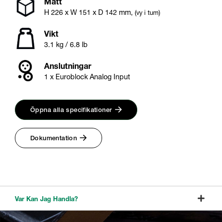
Mått
H
226
x W
151
x D
142
mm
,
(vy i tum)
Vikt
3.1 kg / 6.8 lb
Anslutningar
1 x Euroblock Analog Input
Öppna alla specifikationer
Dokumentation
Var Kan Jag Handla?