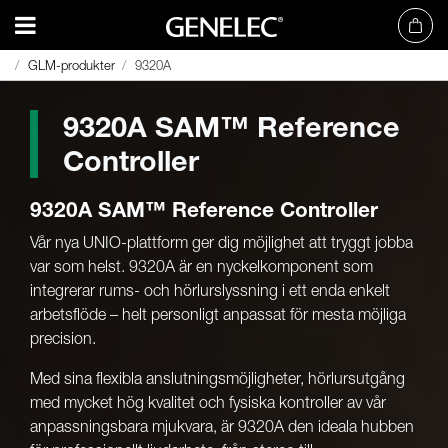
GLM-produkter
GLM-produkter
9320A
9320A
9320A SAM™ Reference
Controller
9320A SAM™ Reference Controller
Vår nya UNIO-plattform ger dig möjlighet att tryggt jobba
var som helst. 9320A är en nyckelkomponent som
integrerar rums- och hörlurslyssning i ett enda enkelt
arbetsflöde – helt personligt anpassat för mesta möjliga
precision.
Med sina flexibla anslutningsmöjligheter, hörlursutgång
med mycket hög kvalitet och fysiska kontroller av vår
anpassningsbara mjukvara, är 9320A den ideala hubben