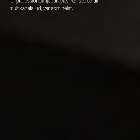
för professionellt ljudarbete, från stereo till
multikanalsljud, var som helst.