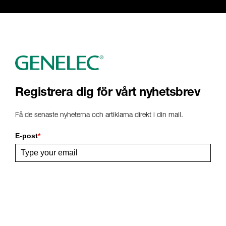
Genelec Certified Pre-Owned™ -
Webshop
webshop@genelec.com
6981.95 km
www
Registrera dig för vårt nyhetsbrev
Få de senaste nyheterna och artiklarna direkt i din mail.
E-post
*
Bekräfta
Dela Denna Sida