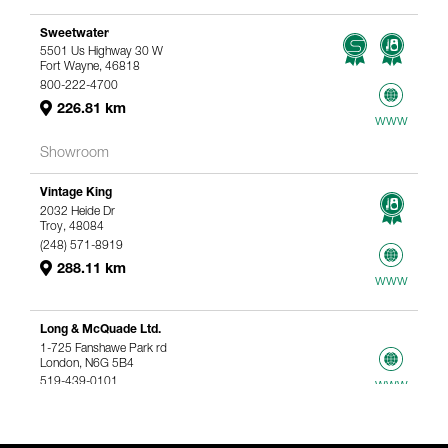
Sweetwater
5501 Us Highway 30 W
Fort Wayne, 46818
800-222-4700
226.81 km
www
Showroom
Vintage King
2032 Heide Dr
Troy, 48084
(248) 571-8919
288.11 km
www
Long & McQuade Ltd.
1-725 Fanshawe Park rd
London, N6G 5B4
519-439-0101
www
367.61 km