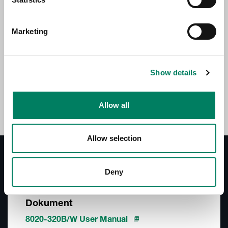
With this stand it is easy to position your Genelec 8x20
vertically on a table with better aiming to the listening
position. The stand improves the acoustical performance
Marketing
by raising the monitors above the table level, causing
less reflections from the table surface. The sturdy stand
has a 0-20-degree upward tilt angle adjustment
upwards. Available in black and white powder coat
Show details
finish.
Allow all
Allow selection
Dokumentation
Deny
Dokument
8020-320B/W User Manual