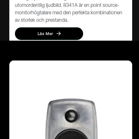
utomordentlig ljudbild. 8341A är en point source-
monitorhögtalare med den perfekta kombinationen
av storlek och prestanda.
Läs Mer