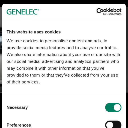
This website uses cookies
We use cookies to personalise content and ads, to
provide social media features and to analyse our traffic.
We also share information about your use of our site with
our social media, advertising and analytics partners who
may combine it with other information that you’ve
provided to them or that they’ve collected from your use
of their services.
Felfritt ljud, fantastiskt utseende
Consent
Necessary
Selection
Alla RAW-modeller har vår tidlösa ”Minimum Diffraction
Enclosure” (MDE) design, utvecklad i nära samarbete
med den ledande industri-designern Harri Koskinen. Den
Preferences