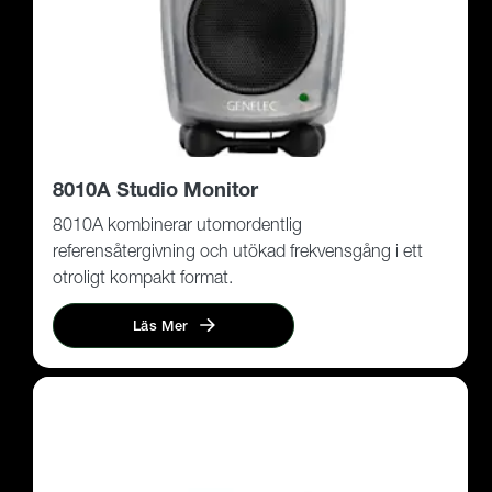
8010A Studio Monitor
8010A kombinerar utomordentlig
referensåtergivning och utökad frekvensgång i ett
otroligt kompakt format.
Läs Mer