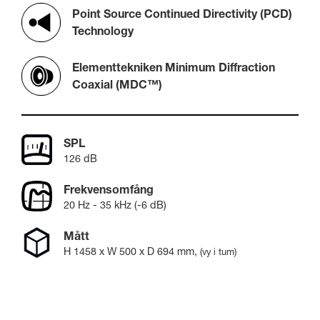
Point Source Continued Directivity (PCD)
Technology
Elementtekniken Minimum Diffraction
Coaxial (MDC™)
SPL
126 dB
Frekvensomfång
20 Hz - 35 kHz (-6 dB)
Mått
H
1458
x W
500
x D
694
mm
,
(vy i tum)