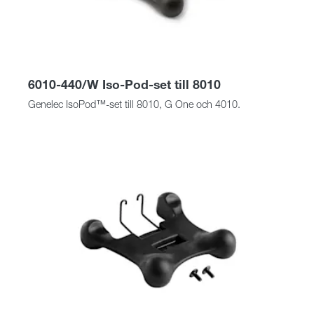
6010-440/W Iso-Pod-set till 8010
Genelec IsoPod™-set till 8010, G One och 4010.