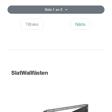
Sida 1 av 2
Tillbaka
Nästa
SlatWallfästen