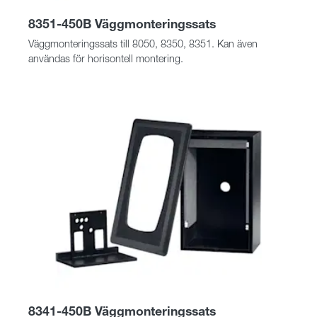
8351-450B Väggmonteringssats
Väggmonteringssats till 8050, 8350, 8351. Kan även
användas för horisontell montering.
8341-450B Väggmonteringssats