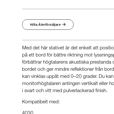
Broadcast & OB-Van
7040A
Film, teater och
7050C
postproduktion
Ljudproduktion för spel
Hitta Återförsäljare
Utbildning och
forskning
Utbildning ljudteknik och
musikproduktion
Forskning
Med det här stativet är det enkelt att positi
på ett bord för bättre riktning mot lyssnings
förbättrar högtalarens akustiska prestanda
bordet och ger mindre reflektioner från bords
kan vinklas uppåt med 0–20 grader. Du kan
monitorhögtalaren antingen vertikalt eller hor
i svart och vitt med pulverlackerad finish.
Kompatibelt med:
4030