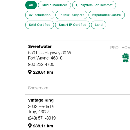
All
Studio Monitorer
Ljudsystem För Hemmet
AV Installation
Teknisk Support
Experience Centre
SAM Certified
Smart IP Certified
Land
Sweetwater
PRO
HO
5501 Us Highway 30 W
Fort Wayne, 46818
800-222-4700
226.81 km
Showroom
Vintage King
2032 Heide Dr
Troy, 48084
(248) 571-8919
288.11 km