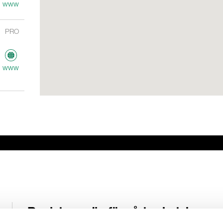
www
PRO
www
ME
AV
www
Registrera dig för vårt nyhetsbrev