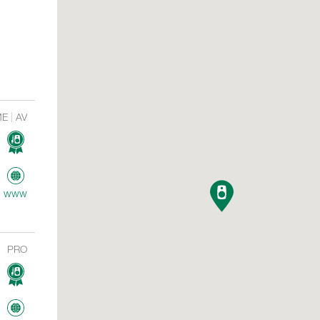
ME
AV
www
PRO