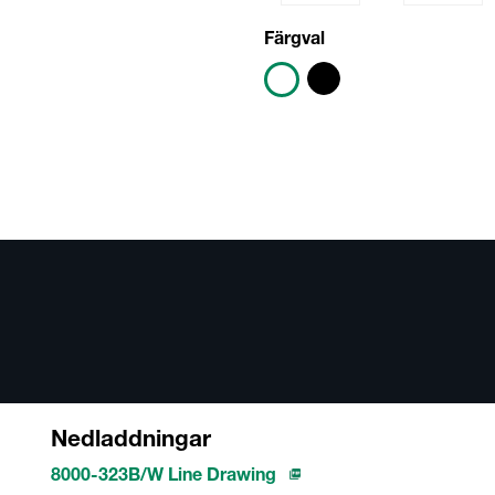
1235A
1236A
Färgval
Nedladdningar
8000-323B/W Line Drawing