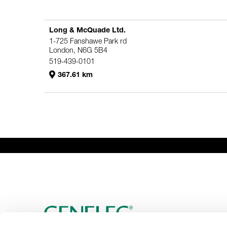
Long & McQuade Ltd.
1-725 Fanshawe Park rd
London, N6G 5B4
519-439-0101
367.61 km
Genelec Certified Pre-Owned™ -
PRO
HO
Webshop
6981.95 km