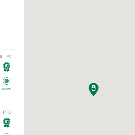
ME
AV
www
PRO