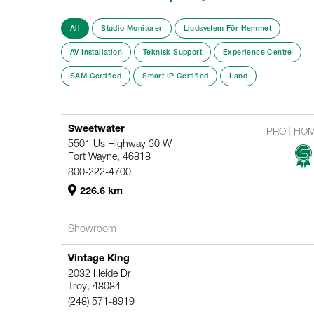
All
Studio Monitorer
Ljudsystem För Hemmet
AV Installation
Teknisk Support
Experience Centre
SAM Certified
Smart IP Certified
Land
Sweetwater
PRO
HO
5501 Us Highway 30 W
Fort Wayne, 46818
800-222-4700
226.6 km
Showroom
Vintage King
2032 Heide Dr
Troy, 48084
(248) 571-8919