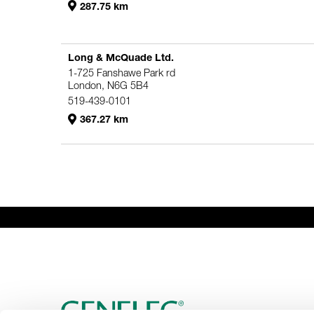
287.75 km
Long & McQuade Ltd.
1-725 Fanshawe Park rd
London, N6G 5B4
519-439-0101
367.27 km
Genelec Certified Pre-Owned™ -
PRO
HO
Webshop
6981.63 km