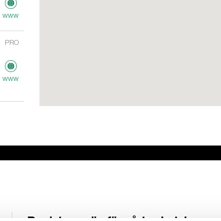
www
PRO
www
ME
AV
www
Registrera dig för vårt nyhetsbrev