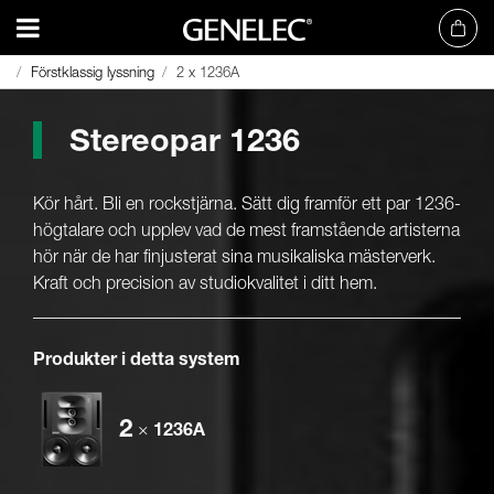
Förstklassig lyssning
Förstklassig lyssning
2 x 1236A
2 x 1236A
Stereopar 1236
Kör hårt. Bli en rockstjärna. Sätt dig framför ett par 1236-
högtalare och upplev vad de mest framstående artisterna
hör när de har finjusterat sina musikaliska mästerverk.
Kraft och precision av studiokvalitet i ditt hem.
Produkter i detta system
2
×
1236A