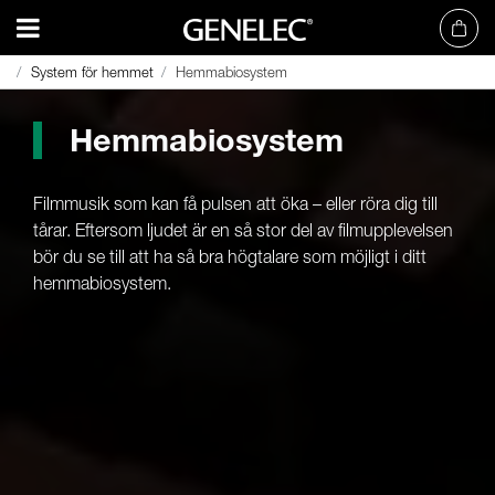
System för hemmet
System för hemmet
Hemmabiosystem
Hemmabiosystem
Hemmabiosystem
Filmmusik som kan få pulsen att öka – eller röra dig till
tårar. Eftersom ljudet är en så stor del av filmupplevelsen
bör du se till att ha så bra högtalare som möjligt i ditt
hemmabiosystem.