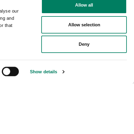
Allow all
alyse our
ing and
Allow selection
r that
Deny
Show details