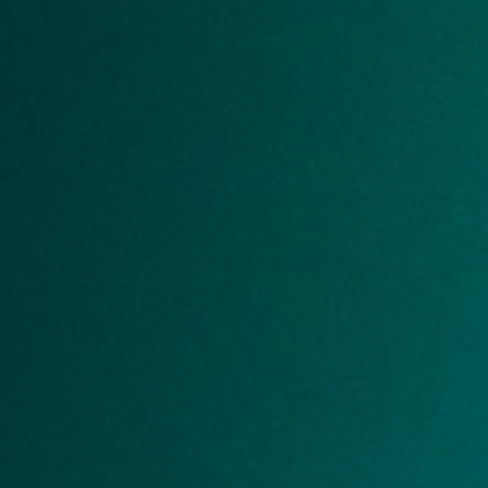
8320A
8330A
Aural ID
8340A
Aural ID (EN)
8350A
1032C
Smarta, aktiva
subwoofers
7350A
7360A
7370A
7380A
7382A
Huvudhögtalare
8380a
8381A
S360A
1237A
1238A
1238AC
1238DF
1234A
1234AC