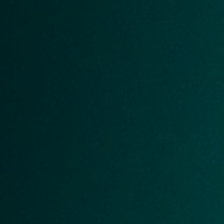
Broadcast & OB-Van
7040A
Film, teater och
7050C
postproduktion
Ljudproduktion för spel
Utbildning och
forskning
Utbildning ljudteknik och
musikproduktion
Forskning