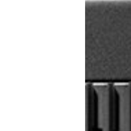
1235A
1236A