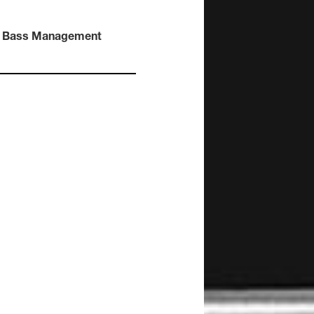
8320A
8330A
Aural ID
8340A
Bass Management
Aural ID (EN)
8350A
1032C
Smarta, aktiva
subwoofers
7350A
7360A
7370A
7380A
7382A
Huvudhögtalare
8380a
8381A
S360A
1237A
1238A
1238AC
1238DF
1234A
1234AC