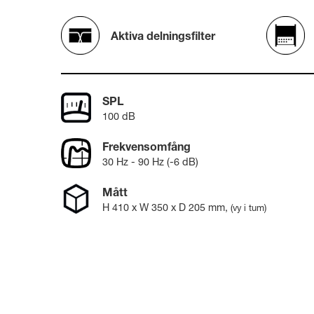
Broadcast & OB-Van
7040A
Film, teater och
7050C
postproduktion
Aktiva delningsfilter
Ljudproduktion för spel
Utbildning och
forskning
SPL
Utbildning ljudteknik och
musikproduktion
100 dB
Forskning
Frekvensomfång
30 Hz - 90 Hz (-6 dB)
Mått
H
410
x W
350
x D
205
mm
,
(vy i tum)