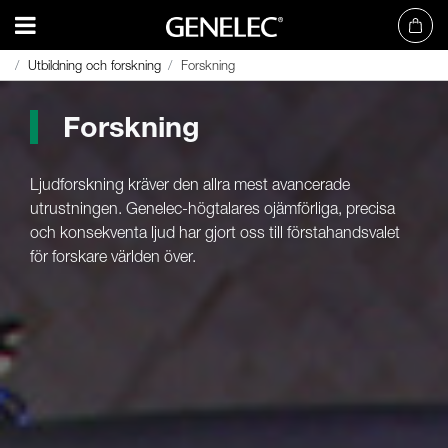
Utbildning och forskning
Utbildning och forskning
Forskning
Forskning
Forskning
Ljudforskning kräver den allra mest avancerade
utrustningen. Genelec-högtalares ojämförliga, precisa
och konsekventa ljud har gjort oss till förstahandsvalet
för forskare världen över.