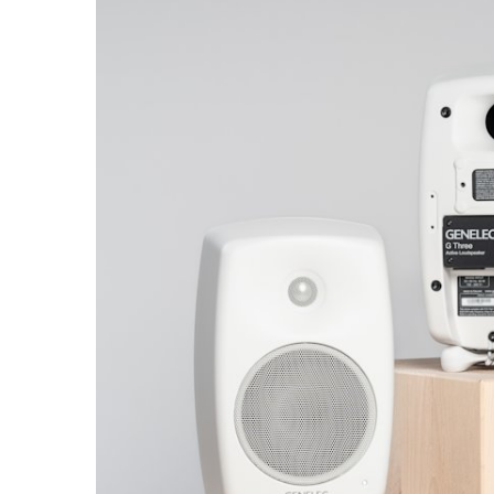
Broadcast & OB-Van
7040A
Film, teater och
7050C
postproduktion
Ljudproduktion för spel
Utbildning och
forskning
Utbildning ljudteknik och
musikproduktion
Forskning