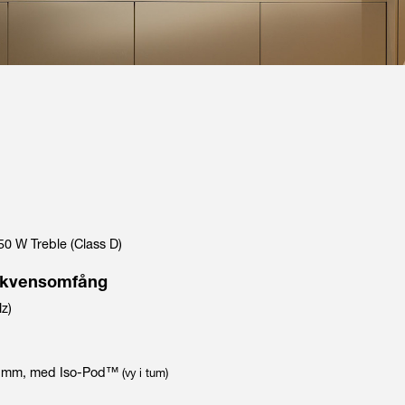
50 W Treble (Class D)
ekvensomfång
z)
mm
, med Iso-Pod™
(vy i tum)