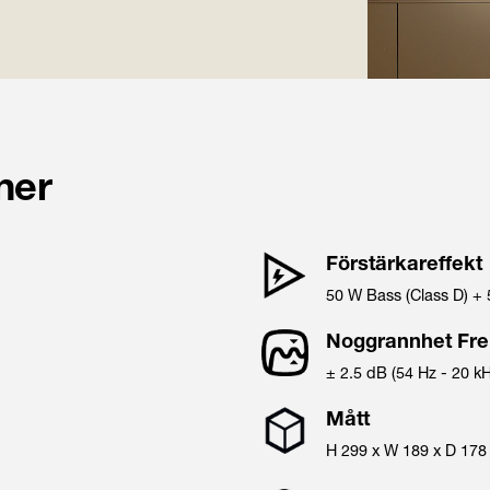
ner
Förstärkareffekt
50 W Bass (Class D) + 
Noggrannhet Fr
± 2.5 dB (54 Hz - 20 kH
Mått
H
299
x W
189
x D
178