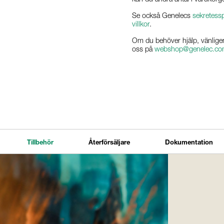
Se också Genelecs
sekretessp
villkor
.
Om du behöver hjälp, vänlige
oss på
webshop@genelec.c
Tillbehör
Återförsäljare
Dokumentation