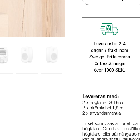
1235A
1236A
Leveranstid 2-4
dagar + frakt inom
Sverige. Fri leverans
för beställningar
över 1000 SEK.
Levereras med:
2 x högtalare G Three
2 x strömkabel 1,8 m
2 x användarmanual
Priset som visas är för ett par
högtalare. Om du vill beställa
högtalare, eller så många som 
kan du ändra antal i varukorg