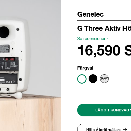
8320A
8330A
Aural ID
8340A
Genelec
Aural ID (EN)
8350A
1032C
G Three Aktiv Hö
Smarta, aktiva
Se recensioner ›
subwoofers
16,590 
7350A
7360A
7370A
7380A
Färgval
7382A
Huvudhögtalare
8380a
8381A
S360A
1237A
LÄGG I KUNDVAG
1238A
1238AC
1238DF
1234A
Hitta Återförsäljare
1234AC