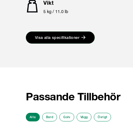
Vikt
5 kg / 11.0 lb
Visa alla specifikationer
Passande Tillbehör
Alla
Bord
Golv
Vägg
Övrigt