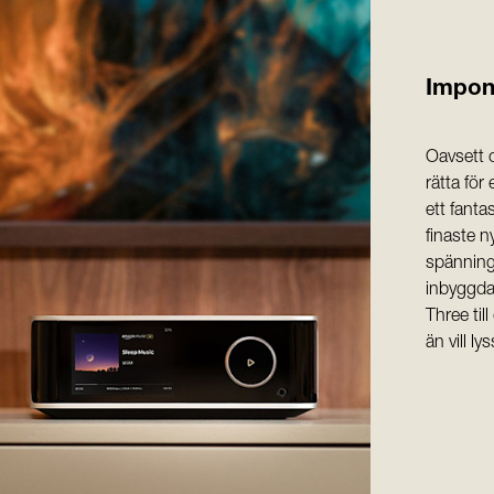
Impon
Oavsett o
rätta för
ett fanta
finaste n
spänninge
inbyggda
Three til
än vill ly