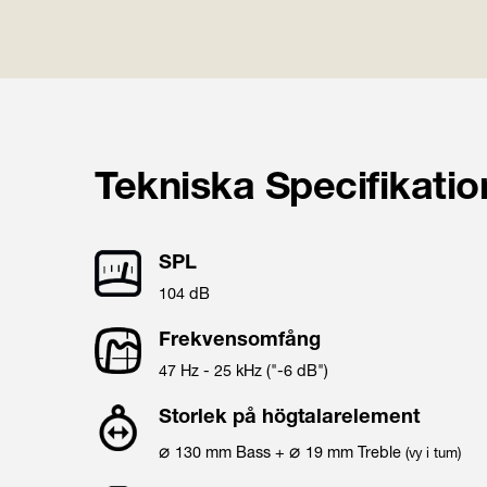
Tekniska Specifikatio
SPL
104 dB
Frekvensomfång
47 Hz - 25 kHz ("-6 dB")
Storlek på högtalarelement
⌀
⌀
130
mm
Bass
+
19
mm
Treble
(vy i tum)