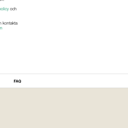
olicy
och
n kontakta
om
FAQ