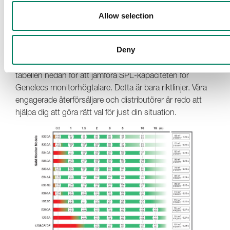
Allow selection
Ljudtrycksnivåer
Avståndet mellan dig och monitorhögtalarna är en
Deny
otroligt viktig aspekt, både när det kommer till
prestandan och ljudtrycksnivån i lyssningsområdet. Se
tabellen nedan för att jämföra SPL-kapaciteten för
Genelecs monitorhögtalare. Detta är bara riktlinjer. Våra
engagerade återförsäljare och distributörer är redo att
hjälpa dig att göra rätt val för just din situation.