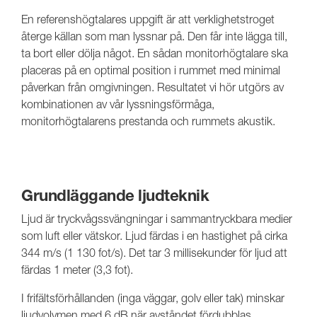
En referenshögtalares uppgift är att verklighetstroget
återge källan som man lyssnar på. Den får inte lägga till,
ta bort eller dölja något. En sådan monitorhögtalare ska
placeras på en optimal position i rummet med minimal
påverkan från omgivningen. Resultatet vi hör utgörs av
kombinationen av vår lyssningsförmåga,
monitorhögtalarens prestanda och rummets akustik.
Grundläggande ljudteknik
Ljud är tryckvågssvängningar i sammantryckbara medier
som luft eller vätskor. Ljud färdas i en hastighet på cirka
344 m/s (1 130 fot/s). Det tar 3 millisekunder för ljud att
färdas 1 meter (3,3 fot).
I frifältsförhållanden (inga väggar, golv eller tak) minskar
ljudvolymen med 6 dB när avståndet fördubblas.