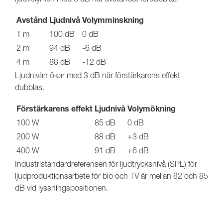
Avstånd
Ljudnivå
Volymminskning
1 m
100 dB
0 dB
2 m
94 dB
-6 dB
4 m
88 dB
-12 dB
Ljudnivån ökar med 3 dB när förstärkarens effekt
dubblas.
Förstärkarens effekt
Ljudnivå
Volymökning
100 W
85 dB
0 dB
200 W
88 dB
+3 dB
400 W
91 dB
+6 dB
Industristandardreferensen för ljudtrycksnivå (SPL) för
ljudproduktionsarbete för bio och TV är mellan 82 och 85
dB vid lyssningspositionen.