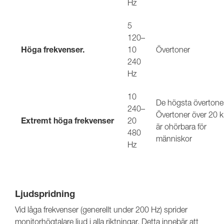
Hz
5
120–
Höga frekvenser.
10
Övertoner
240
Hz
10
De högsta övertone
240–
Övertoner över 20 
Extremt höga frekvenser
20
är ohörbara för
480
människor
Hz
Ljudspridning
Vid låga frekvenser (generellt under 200 Hz) sprider
monitorhögtalare ljud i alla riktningar. Detta innebär att