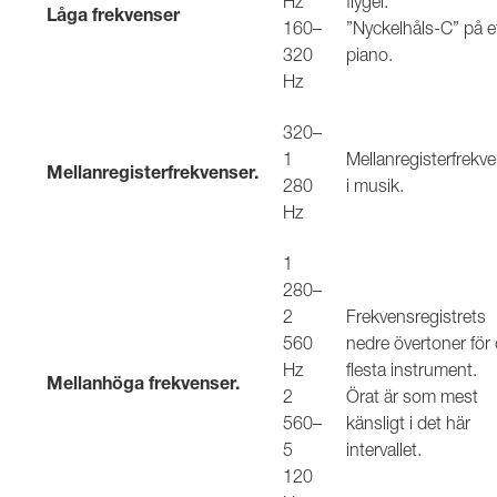
Hz
flygel.
Låga frekvenser
160–
”Nyckelhåls-C” på e
320
piano.
Hz
320–
1
Mellanregisterfrekv
Mellanregisterfrekvenser.
280
i musik.
Hz
1
280–
2
Frekvensregistrets
560
nedre övertoner för
Hz
flesta instrument.
Mellanhöga frekvenser.
2
Örat är som mest
560–
känsligt i det här
5
intervallet.
120