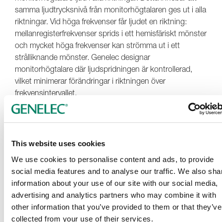
samma ljudtrycksnivå från monitorhögtalaren ges ut i alla
riktningar. Vid höga frekvenser får ljudet en riktning:
mellanregisterfrekvenser sprids i ett hemisfäriskt mönster
och mycket höga frekvenser kan strömma ut i ett
strålliknande mönster. Genelec designar
monitorhögtalare där ljudspridningen är kontrollerad,
vilket minimerar förändringar i riktningen över
frekvensintervallet.
På bilden nedan kan man se hur ljudvågorna sprids i
olika frekvensintervall.
This website uses cookies
We use cookies to personalise content and ads, to provide
social media features and to analyse our traffic. We also sha
information about your use of our site with our social media,
advertising and analytics partners who may combine it with
other information that you’ve provided to them or that they’ve
Läs mer om vikten av ljudspridning vid placering av
collected from your use of their services.