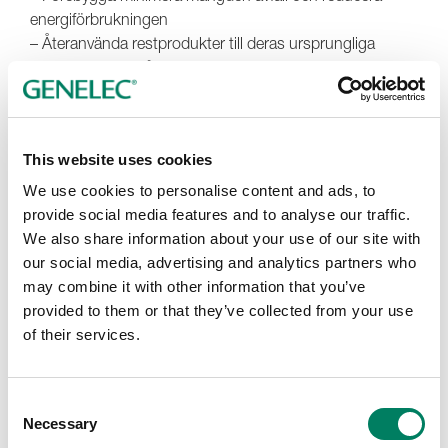
energiförbrukningen
– Återanvända restprodukter till deras ursprungliga
användningsområden där det är möjligt
– Återvinna avfall till andra användningsområden
– Använda avfall i sekundära syften, t.ex.
energiproduktion
This website uses cookies
– Om inget annat är möjligt, producera icke-
återvinningsbart avfall
We use cookies to personalise content and ads, to
provide social media features and to analyse our traffic.
Det första prioriteringsområdet leder till tillförlitliga
We also share information about your use of our site with
produkter med lång livslängd och låg energiförbrukning –
our social media, advertising and analytics partners who
allt det som har varit otroligt viktigt för Genelec sedan
may combine it with other information that you’ve
starten 1978. På ledningsnivå är miljöansvar lika viktigt
provided to them or that they’ve collected from your use
som våra andra verksamhetsmål och hela företaget står
of their services.
bakom hållbar utveckling.
Miljöaspekter är en del av vårt forsknings- och
Consent
utvecklingsarbete för produkter och granskningar av
Necessary
Selection
designen bekräftar att de fastställda kraven uppfylls.