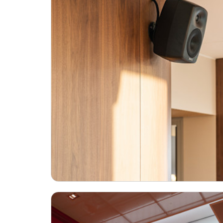
Broadcast & OB-Van
7040A
Film, teater och
7050C
postproduktion
Ljudproduktion för spel
Utbildning och
forskning
Utbildning ljudteknik och
musikproduktion
Forskning