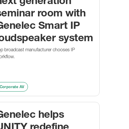
next generation
seminar room with
Genelec Smart IP
loudspeaker system
op broadcast manufacturer chooses IP
orkflow.
Corporate AV
Genelec helps
UNITY redefine