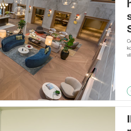
Ce
k
vi