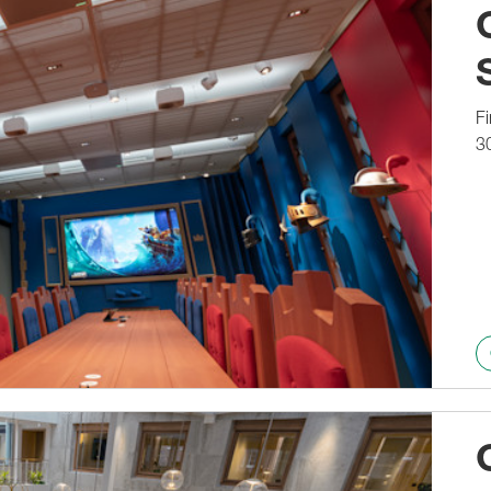
1235A
1236A
Fi
3