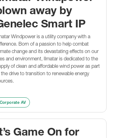
Centre
Kataloger och guider
Kataloger och guider
blown away by
Referenser
Hitta Återförsäljare
Evenemang
Uppeleva Genelec
Rumsligt ljud
Genelec Smart IP
Referenser
Hitta Återförsäljare
Support
matar Windpower is a utility company with a
MyGenelec
fference. Born of a passion to help combat
Kundservice
Hitta Återfölsäljare
imate change and its devastating effects on our
Design Tools
ves and environment, Ilmatar is dedicated to the
Kataloger och guider
Nedladdningar
pply of clean and affordable wind power as part
 the drive to transition to renewable energy
ources.
Corporate AV
It’s Game On for