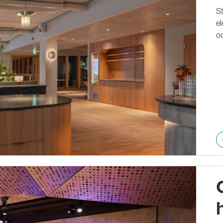
St
e
oc