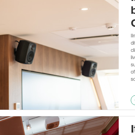
8320A
8330A
Aural ID
8340A
Aural ID (EN)
8350A
1032C
Il
Smarta, aktiva
di
subwoofers
cl
7350A
7360A
li
7370A
su
7380A
of
7382A
s
Huvudhögtalare
8380a
8381A
S360A
1237A
1238A
1238AC
1238DF
1234A
1234AC