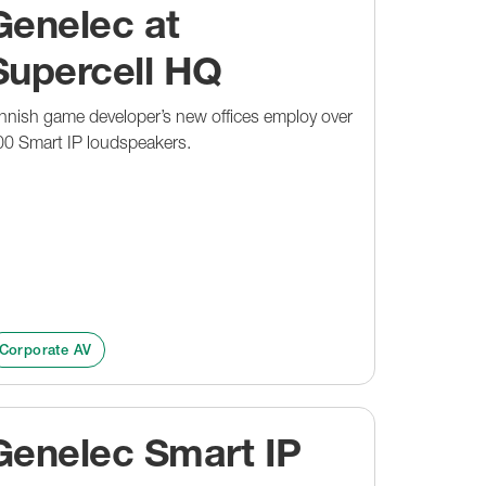
Genelec at
Supercell HQ
nnish game developer’s new offices employ over
00 Smart IP loudspeakers.
Corporate AV
Genelec Smart IP