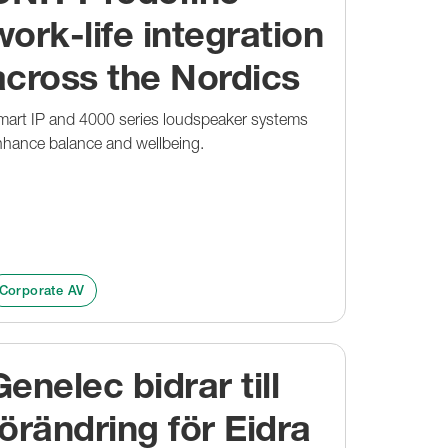
work-life integration
across the Nordics
mart IP and 4000 series loudspeaker systems
nhance balance and wellbeing.
Corporate AV
Genelec bidrar till
förändring för Eidra