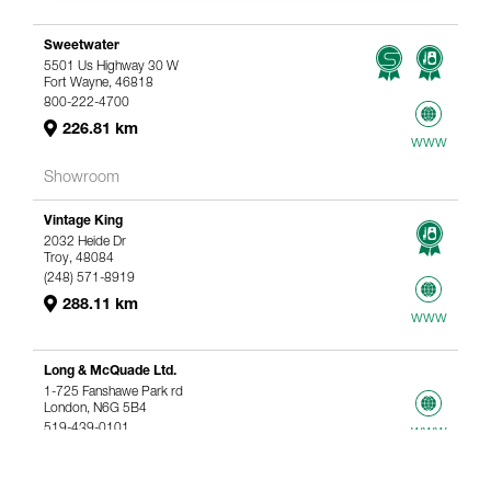
Sweetwater
5501 Us Highway 30 W
Fort Wayne, 46818
800-222-4700
226.81 km
www
Showroom
Vintage King
2032 Heide Dr
Troy, 48084
(248) 571-8919
288.11 km
www
Long & McQuade Ltd.
1-725 Fanshawe Park rd
London, N6G 5B4
519-439-0101
www
367.61 km