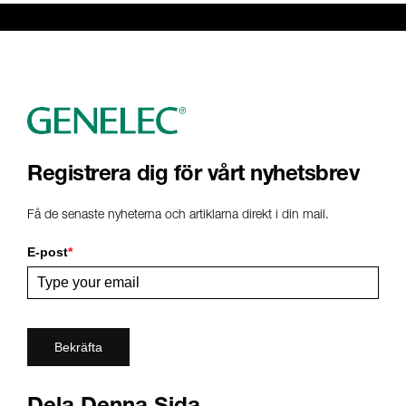
Genelec Certified Pre-Owned™ -
Webshop
webshop@genelec.com
6981.95 km
www
Registrera dig för vårt nyhetsbrev
Få de senaste nyheterna och artiklarna direkt i din mail.
E-post
*
Bekräfta
Dela Denna Sida