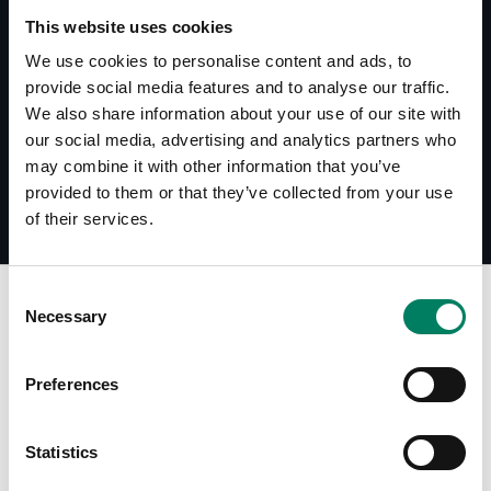
Accessories Catalogue
This website uses cookies
We use cookies to personalise content and ads, to
Nedladdningar
provide social media features and to analyse our traffic.
We also share information about your use of our site with
S360-444B Line Drawing
our social media, advertising and analytics partners who
may combine it with other information that you’ve
provided to them or that they’ve collected from your use
of their services.
Consent
Necessary
Selection
Hitta Din Återförsäljare
Preferences
Ange din stad för att hitta din närmaste Genelec-
återförsäljare
Statistics