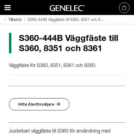
Tillbehör
Tillbehör
S360-444B Väggfäste till S360, 8351 och 8361
S360-444B Väggfäste till S360, 8351 och 8361
S360-444B Väggfäste till
S360, 8351 och 8361
Väggfäste för S360, 8351, 8361 och 8260.
Hitta Återförsäljare
Justerbart väggfäste till S360 för användning med