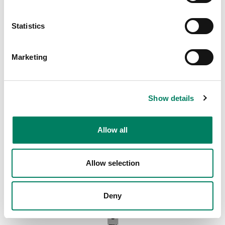
Statistics
Marketing
Show details
Allow all
8000-444B/W Långt, justerbart takfäste
Allow selection
Långt, justerbart takfäste för 8000-, 4000- och G-Serien.
Deny