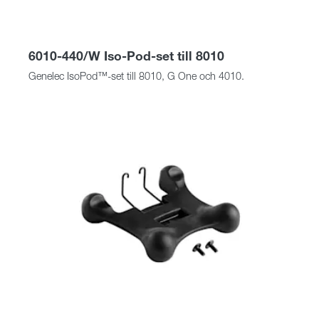
6010-440/W Iso-Pod-set till 8010
Genelec IsoPod™-set till 8010, G One och 4010.