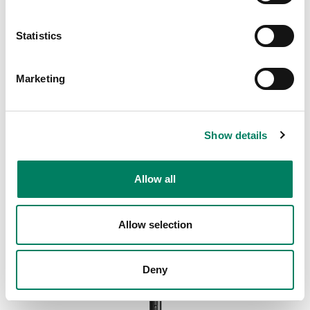
Statistics
Marketing
Show details
Allow all
8000-444B/W Långt, justerbart takfäste
Långt, justerbart takfäste för 8000-, 4000- och G-Serien.
Allow selection
Deny