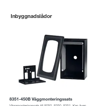
Inbyggnadslådor
8351-450B Väggmonteringssats
Väggmonteringssats till 8050, 8350, 8351. Kan även